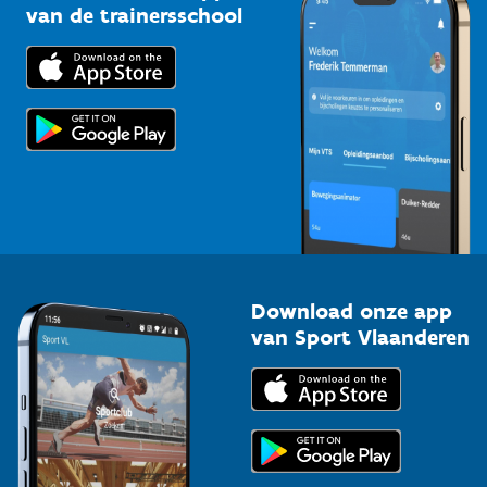
Bedrijven
van de trainersschool
Downloads
Trainers en begeleiders
Voor de pers
Scholen
Topsporters
Organisatoren van sportevenementen
Download onze app
van Sport Vlaanderen