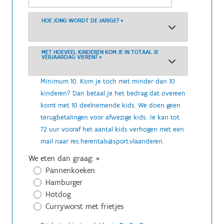
HOE JONG WORDT DE JARIGE?
*
MET HOEVEEL KINDEREN KOM JE IN TOTAAL JE
VERJAARDAG VIEREN?
*
Minimum 10. Kom je toch met minder dan 10
kinderen? Dan betaal je het bedrag dat overeen
komt met 10 deelnemende kids. We doen geen
terugbetalingen voor afwezige kids. Je kan tot
72 uur vooraf het aantal kids verhogen met een
mail naar res.herentals@sport.vlaanderen.
We eten dan graag:
*
Pannenkoeken
Hamburger
Hotdog
Curryworst met frietjes