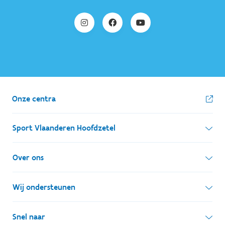
Onze centra
Sport Vlaanderen Hoofdzetel
Simon Bolivarlaan 17
Over ons
1000 Brussel
Wie zijn we, wat doen we
Wij ondersteunen
Ondernemingsnummer: BE 0248.142.826
Onze centra
Postadres
Lokale besturen
Snel naar
Onze sportkampen