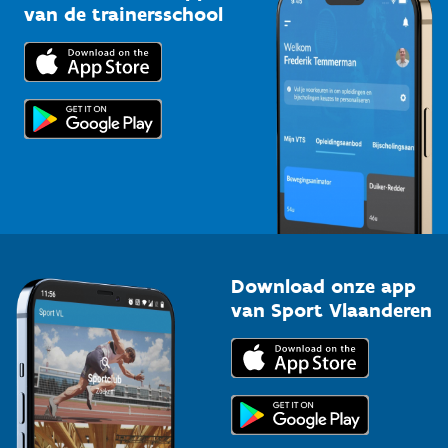
Bedrijven
van de trainersschool
Downloads
Trainers en begeleiders
Voor de pers
Scholen
Topsporters
Organisatoren van sportevenementen
Download onze app
van Sport Vlaanderen