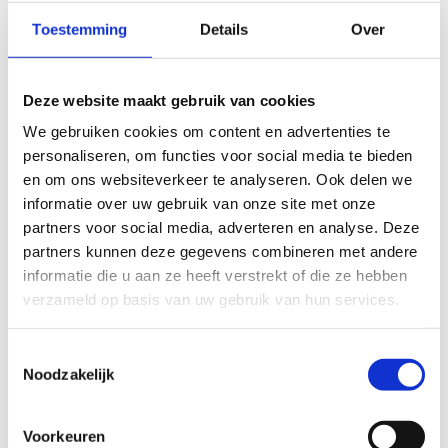
Toestemming
Details
Over
Supertof dat je je verjaardag bij ons komt vieren.
Wij kijken er alvast enorm naar uit ... jij
ongetwijfeld ook, niet? Je ontvangt binnen de 3
Deze website maakt gebruik van cookies
dagen een mailtje van ons met alle informatie die
je nodig hebt én een betaalverzoek om het feestje
We gebruiken cookies om content en advertenties te
helemaal te bevestigen. Geen mailtje gehad? Neem
personaliseren, om functies voor social media te bieden
contact op met
res.herentals@sport.vlaanderen
.
en om ons websiteverkeer te analyseren. Ook delen we
informatie over uw gebruik van onze site met onze
De betaling van je verjaardagsmaaltijd gebeurt ter
partners voor social media, adverteren en analyse. Deze
plekke in de cafetaria en zal je dus niet op je
partners kunnen deze gegevens combineren met andere
betaalverzoek vinden.
informatie die u aan ze heeft verstrekt of die ze hebben
verzameld op basis van uw gebruik van hun services.
Heb je toch nog een vraag? Aarzel niet om ons te
contacteren.
Toestemmingsselectie
Tot dan!
Noodzakelijk
Voorkeuren