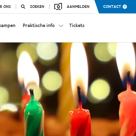
R ONS
ZOEKEN
AANMELDEN
CONTACT
kampen
Praktische info
Tickets