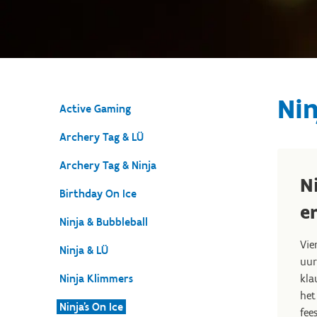
Nin
Active Gaming
Archery Tag & LÜ
Archery Tag & Ninja
N
Birthday On Ice
en
Ninja & Bubbleball
Vie
Ninja & LÜ
uur
Ninja Klimmers
kla
het
Ninja's On Ice
fee