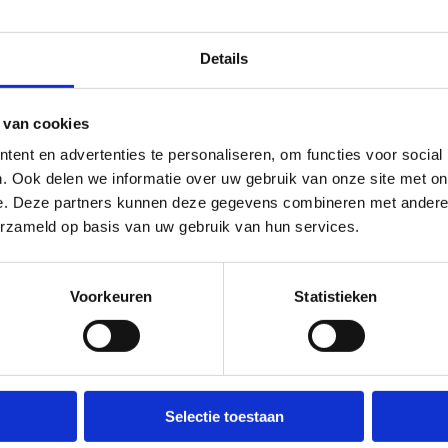
Details
eserveer je Ninja's On Ice-verjaardagsfeestje
 van cookies
ent en advertenties te personaliseren, om functies voor social
Practicals 
. Ook delen we informatie over uw gebruik van onze site met on
e. Deze partners kunnen deze gegevens combineren met andere i
feestje
erzameld op basis van uw gebruik van hun services.
Het Ninja's On Ice-fe
Voorkeuren
Statistieken
Woensdag
Woensdag
Zaterdag
Selectie toestaan
Zaterdag