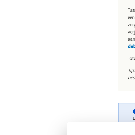
Tus
een
zor
ver
aan
de
Tot
Tip
bes
L
o