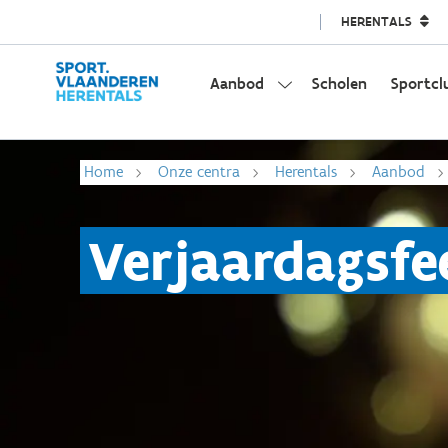
HERENTALS
Aanbod
Scholen
Sportcl
Home
Onze centra
Herentals
Aanbod
Verjaardagsfe