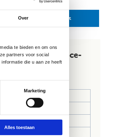
Over
Download je uitnodigingskaart
 media te bieden en om ons
van 't Ninja's On Ice-
ze partners voor social
nformatie die u aan ze heeft
estje is beschikbaar op:
Marketing
13.00 - 15.00 uur
15.00 - 17.00 uur
13.00 - 15.00 uur
Alles toestaan
14.00 - 16.00 uur