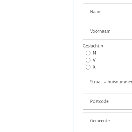
Geslacht
*
M
V
X