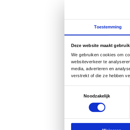
Opleiding
Diploma
*
Master (lichamelijk
Toestemming
Bachelor (lichameli
Secundair onderwij
VTS-diploma
Deze website maakt gebruik
Andere:
We gebruiken cookies om cont
websiteverkeer te analyseren
Duid hier je hoogst be
media, adverteren en analys
verstrekt of die ze hebben v
Toestemmingsselectie
Noodzakelijk