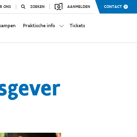
R ONS
ZOEKEN
AANMELDEN
CONTACT
kampen
Praktische info
Tickets
sgever