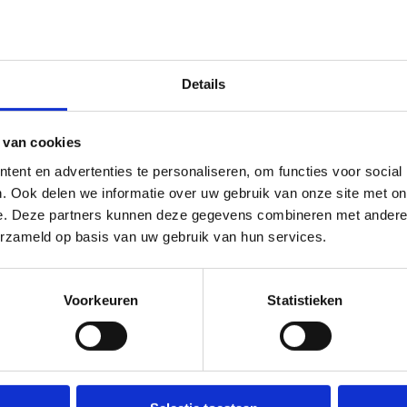
e opvoeding)
Details
jke opvoeding)
s
 van cookies
ent en advertenties te personaliseren, om functies voor social
. Ook delen we informatie over uw gebruik van onze site met on
haalde diploma aan. Ben je bezig aan een opleiding? Dan mag je die aand
e. Deze partners kunnen deze gegevens combineren met andere i
erzameld op basis van uw gebruik van hun services.
Voorkeuren
Statistieken