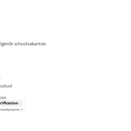
olgende schoolvakanties
)
ustus)
tion
erification
Friendly
Captcha ⇗