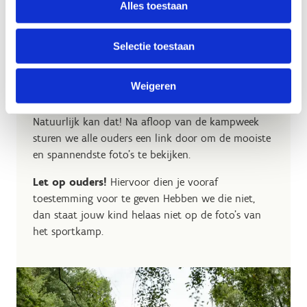
Alles toestaan
Stuur nu al een digitaal berichtje
Selectie toestaan
Weigeren
Foto's van jouw sportkamp?
Natuurlijk kan dat! Na afloop van de kampweek
sturen we alle ouders een link door om de mooiste
en spannendste foto’s te bekijken.
Let op
ouders
!
Hiervoor dien je vooraf
toestemming voor te geven Hebben we die niet,
dan staat jouw kind helaas niet op de foto's van
het sportkamp.