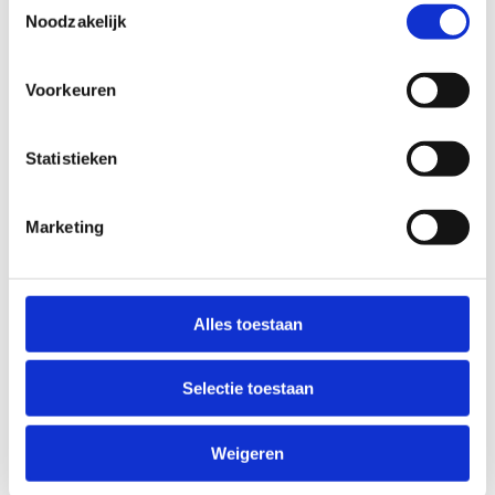
Noodzakelijk
Deelnemers aan het sportkamp
Avonturensport
en
andere combinatie-sportkampen met Avontuur
Voorkeuren
slapen
niet
in het tentenkamp en hoeven dus ook geen
bedlinnen mee te brengen (dit wordt door ons voorzien).
Statistieken
Specifieke uitrusting
Marketing
Voor sommige sportkampen heb je wat specifieke
uitrusting nodig. Staat jouw kamp hieronder niet vermeld,
dan hoef je met onderstaande geen rekening te houden en
Alles toestaan
is het voldoende enkel bovenstaande "algemene
uitrusting" mee te brengen.
Selectie toestaan
AVONTURENKAMP // AVONTURENKAMP TREKKING
Niet van toepassing voor het sportkamp
Avonturensport
Weigeren
of andere
combinatie-kampen met Avontuur