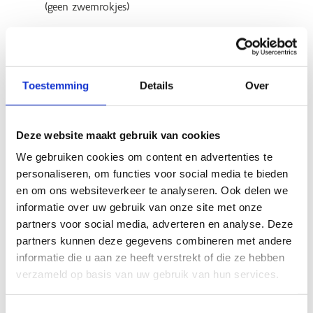
(geen zwemrokjes)
Deelnemers die blijven overnachten
tijdens het
sportkamp brengen ook onderstaande spullen mee:
Warme trui voor ’s avonds
Toestemming
Details
Over
Pantoffels
Zakgeld (er is de mogelijkheid om een drank- en
snoepkaart aan te kopen voor € 10,00, geen
Deze website maakt gebruik van cookies
verplichting!)
We gebruiken cookies om content en advertenties te
toiletgerief: handdoeken, washandjes, zeep,
personaliseren, om functies voor social media te bieden
shampoo, tandenborstel en tandpasta. Voldoende
en om ons websiteverkeer te analyseren. Ook delen we
ondergoed en sokken, slaapkledij
informatie over uw gebruik van onze site met onze
verkleedkledij en feestkledij (deze hoef je niet
partners voor social media, adverteren en analyse. Deze
speciaal aan te kopen!)
partners kunnen deze gegevens combineren met andere
informatie die u aan ze heeft verstrekt of die ze hebben
Bedlinnen
wordt door ons voorzien, behalve voor het
verzameld op basis van uw gebruik van hun services.
Avonturenkamp
en het
Avonturenkamp: Trekking
, zij
kijken bij "Specifieke uitrusting" wat zij moeten
meebrengen om te overnachten in het tentenkamp.
Toestemmingsselectie