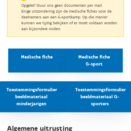
Opgelet! Stuur ons geen documenten per mail.
Enige uitzondering zijn de medische fiches voor de
deelnemers aan een G-sportkamp. Op die manier
kunnen we tijdig bekijken of er moet voldaan worden
aan bijzondere noden.
Medische fiche
Medische fiche
G-sport
Toestemmingsformulier
Toestemmingsformulier
beeldmateriaal
beeldmateriaal G-
minderjarigen
sporters
Algemene uitrusting