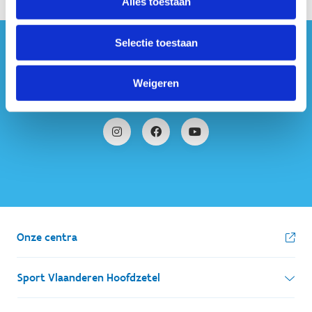
Alles toestaan
Selectie toestaan
#sportersbelevenmeer
Weigeren
ook op sociale media
Onze centra
Sport Vlaanderen Hoofdzetel