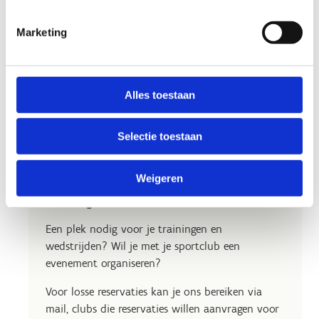
Marketing
Alles toestaan
Selectie toestaan
Op zoek naar een uitvalsbasis
Weigeren
voor jouw club?
Een plek nodig voor je trainingen en
wedstrijden? Wil je met je sportclub een
evenement organiseren?
Voor losse reservaties kan je ons bereiken via
mail, clubs die reservaties willen aanvragen voor