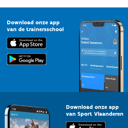
1210 Brussel
G-sport
Vlaamse Trainersschool
Sportclubs
Kennisplatform
Download onze app
Bedrijven
van de trainersschool
Downloads
Trainers en begeleiders
Voor de pers
Scholen
Topsporters
Organisatoren van sportevenementen
Download onze app
van Sport Vlaanderen