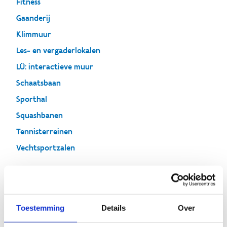
Fitness
Gaanderij
Klimmuur
Les- en vergaderlokalen
LÜ: interactieve muur
Schaatsbaan
Sporthal
Squashbanen
Tennisterreinen
Vechtsportzalen
Gymzaal
Toestemming
Details
Over