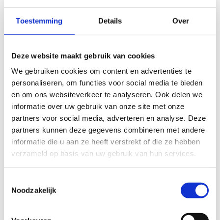
Bij grote evenementen en wedstrijden dient de
Toestemming
Details
Over
gaanderij als toegang tot de tribunes, met
flexibele zitplaatsuitbreiding en
cateringfaciliteiten.
Deze website maakt gebruik van cookies
Afmetingen:
We gebruiken cookies om content en advertenties te
- Boogschietstand: 38 m x 12,5 m
personaliseren, om functies voor social media te bieden
- Spurtstrook: 67 m x 9,5 m
en om ons websiteverkeer te analyseren. Ook delen we
- Verspringbak: 67 m x 9,5 m
informatie over uw gebruik van onze site met onze
partners voor social media, adverteren en analyse. Deze
Reserveer onze Gaanderij via e-mail en laat ons
partners kunnen deze gegevens combineren met andere
je sportieve of evenementuele behoeften
informatie die u aan ze heeft verstrekt of die ze hebben
vervullen!
verzameld op basis van uw gebruik van hun services.
Toestemmingsselectie
Noodzakelijk