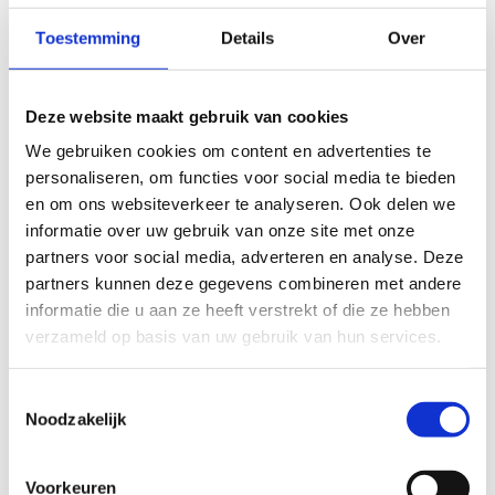
Toestemming
Details
Over
Onze sporthal, die voorzien is van de nieuwste
Deze website maakt gebruik van cookies
sportinfrastructuur, biedt flexibiliteit als het gaat
We gebruiken cookies om content en advertenties te
om het huren van de ruimte. Je hebt de keuze
personaliseren, om functies voor social media te bieden
om de ruimte aan te passen aan jouw behoeften.
en om ons websiteverkeer te analyseren. Ook delen we
Of je nu de hele sporthal wilt huren voor een
informatie over uw gebruik van onze site met onze
grootschalig evenement of slechts een derde
partners voor social media, adverteren en analyse. Deze
ervan wilt reserveren voor een kleiner gezelschap,
partners kunnen deze gegevens combineren met andere
bij ons is alles mogelijk.
informatie die u aan ze heeft verstrekt of die ze hebben
Afmetingen sporthal:
verzameld op basis van uw gebruik van hun services.
volledige sporthal: 55 m x 37 m
Toestemmingsselectie
1/3 sporthal: 18,3 m x 37 m
Noodzakelijk
Aarzel niet en stuur ons direct een e-mail om je
reservering aan te vragen. We kijken ernaar uit
Voorkeuren