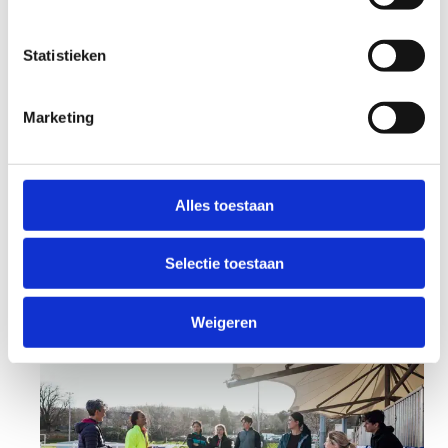
om jouw sportieve ambities te ondersteunen in
onze state-of-the-art sporthal!
Statistieken
Marketing
Reserveer (een
Alles toestaan
deel van) onze
sporthal
Selectie toestaan
Weigeren