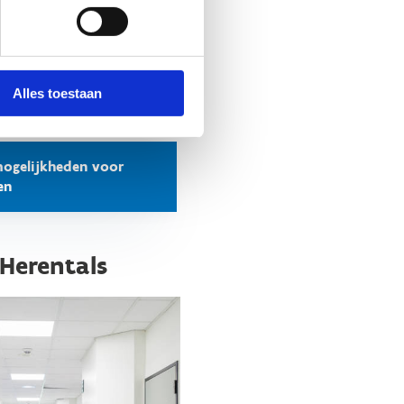
ijgen jullie
een
Alles toestaan
ogelijkheden voor
en
 Herentals