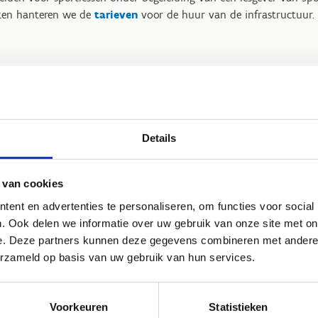
iten hanteren we de
tarieven
voor de huur van de infrastructuur.
ingen
Details
dietoelage
genieten maar liefst
50%
korting op de volledige sport
en en sportieve activiteiten. Het enige wat je als school moet doe
 van cookies
s
en het aan ons bezorgen op de eerste dag van het verblijf.
ent en advertenties te personaliseren, om functies voor social
holen uit het
buitengewoon onderwijs
een mooie korting van
. Ook delen we informatie over uw gebruik van onze site met on
e. Deze partners kunnen deze gegevens combineren met andere i
erzameld op basis van uw gebruik van hun services.
je niet cumuleren. Leerlingen uit het buitengewoon onderwijs met
nmerking komen voor de 50% korting.
Voorkeuren
Statistieken
leider gratis mee per 15 aanwezige leerlingen
. Voor het buiten