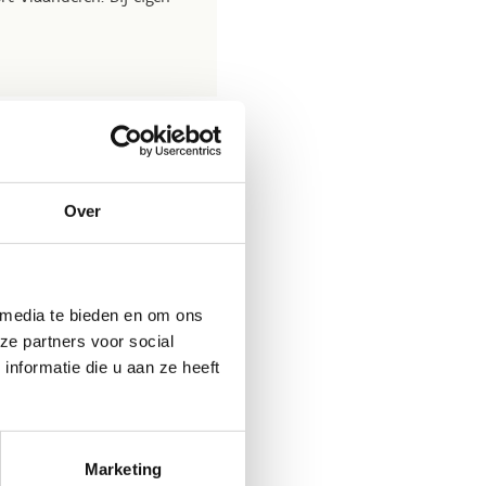
Over
klas, inclusief
n, is het
geldige attest
 media te bieden en om ons
15%
op de totale prijs
ze partners voor social
nformatie die u aan ze heeft
 een studietoelage
Marketing
gewoon onderwijs is dit 1