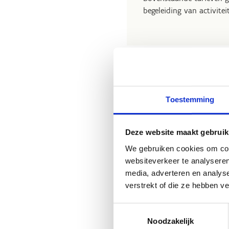
begeleiding van activite
Stevige kort
Toestemming
Leerlingen met een stu
overnachtingen, maaltijd
Deze website maakt gebruik
opvragen bij de ouder
We gebruiken cookies om cont
Bovendien ontvangen sc
websiteverkeer te analyseren
(verblijf + sporten).
media, adverteren en analys
verstrekt of die ze hebben v
Deze twee kortingen kan 
zullen dus alleen in aa
Toestemmingsselectie
Noodzakelijk
Daarnaast kan er
1 bege