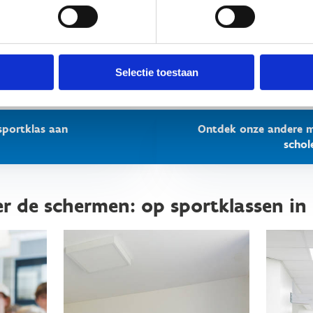
anwezige leerlingen.
open 2 jaar al bij Sport Vlaanderen op sportklassen geweest? Dan kr
van 5%
op het verblijf en de maaltijden.
Selectie toestaan
sportklas aan
Ontdek onze andere m
schol
er de schermen: op sportklassen in