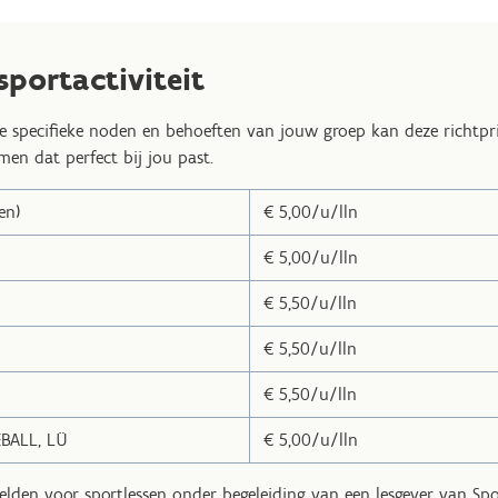
sportactiviteit
e specifieke noden en behoeften van jouw groep kan deze richtpri
men dat perfect bij jou past.
en)
€ 5,00/u/lln
€ 5,00/u/lln
€ 5,50/u/lln
€ 5,50/u/lln
€ 5,50/u/lln
BALL, LÜ
€ 5,00/u/lln
lden voor sportlessen onder begeleiding van een lesgever van Spor