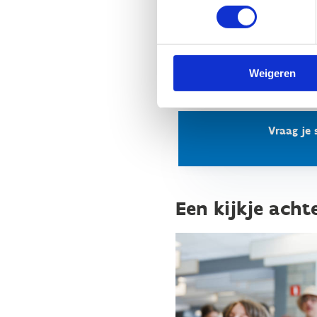
gratis begeleider per 6 a
Is jullie school de afgel
getrouwheidskorting 
Weigeren
Vraag je 
Een kijkje acht