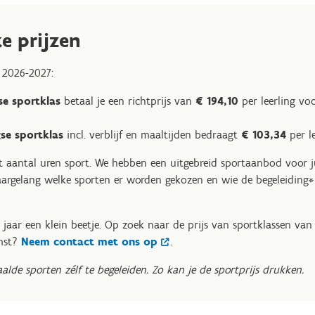
e prijzen
 2026-2027:
se sportklas
betaal je een richtprijs van
€ 194,10
per leerling voo
se sportklas
incl. verblijf en maaltijden bedraagt
€ 103,34
per le
het aantal uren sport. We hebben een uitgebreid sportaanbod voor j
aargelang welke sporten er worden gekozen en wie de begeleiding*
k jaar een klein beetje. Op zoek naar de prijs van sportklassen van
omst?
Neem contact met ons op
.
alde sporten zélf te begeleiden. Zo kan je de sportprijs drukken.