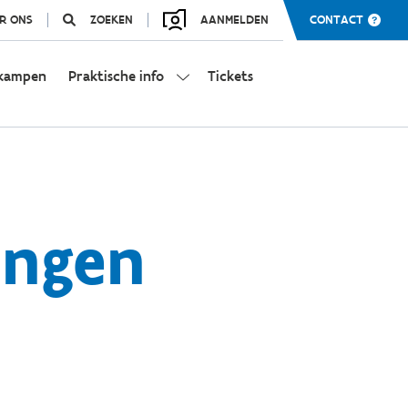
R ONS
ZOEKEN
AANMELDEN
CONTACT
kampen
Praktische info
Tickets
ingen