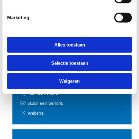
Marketing
Gentse Badmintonclub
Isabelle Vercaigne
T: +32 485 44 89 25
Alles toestaan
Stuur een bericht
Selectie toestaan
BC Klein pluimpje
Weigeren
Ae Jin Huys
+32 485 70 03 31
Stuur een bericht
Website