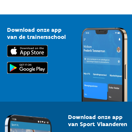
Mountainbikeroutes
Onze nieuwsbrieven
1210 Brussel
G-sport
Vlaamse Trainersschool
Sportclubs
Kennisplatform
Download onze app
Bedrijven
van de trainersschool
Downloads
Trainers en begeleiders
Voor de pers
Scholen
Topsporters
Organisatoren van sportevenementen
Download onze app
van Sport Vlaanderen