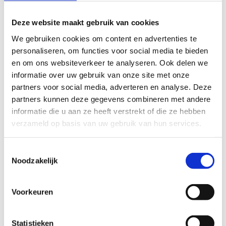
+32 497 05 12 30
Deze website maakt gebruik van cookies
Stuur een bericht
We gebruiken cookies om content en advertenties te
personaliseren, om functies voor social media te bieden
en om ons websiteverkeer te analyseren. Ook delen we
Red Lions
informatie over uw gebruik van onze site met onze
Danny Tackaert
partners voor social media, adverteren en analyse. Deze
partners kunnen deze gegevens combineren met andere
+32 476 94 43 21
informatie die u aan ze heeft verstrekt of die ze hebben
Stuur een bericht
verzameld op basis van uw gebruik van hun services.
Toestemmingsselectie
Noodzakelijk
Smash & Go
Hannes Braeckman
Voorkeuren
+32 475 84 51 78
Stuur een bericht
Statistieken