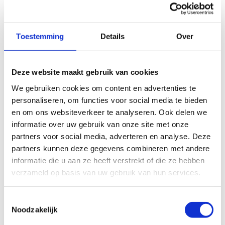
Onze accommodatie
Naast de overdekte wielerpiste werd er ook een
Toestemming
Details
Over
375 meter lange BMX-piste aangelegd. Het BMX-
parcours bestaat uit vier stroken in dolomiet en
3 bochten in betonklinkers, en is voorzien van
Deze website maakt gebruik van cookies
een startheuvel met volautomatisch starthekken.
We gebruiken cookies om content en advertenties te
De buitenpiste is verlicht.
personaliseren, om functies voor social media te bieden
en om ons websiteverkeer te analyseren. Ook delen we
informatie over uw gebruik van onze site met onze
partners voor social media, adverteren en analyse. Deze
partners kunnen deze gegevens combineren met andere
informatie die u aan ze heeft verstrekt of die ze hebben
Contacteer Top Gear BMX vzw voor
verzameld op basis van uw gebruik van hun services.
meer info & reservaties
+32 498 24 98 52
Toestemmingsselectie
Noodzakelijk
Stuur een bericht