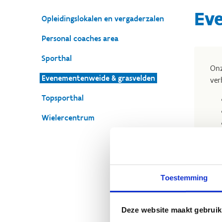
Ev
Opleidingslokalen en vergaderzalen
Personal coaches area
Sporthal
Onz
Evenementenweide & grasvelden
ver
Topsporthal
Wielercentrum
Heb
Aar
Toestemming
Deze website maakt gebruik