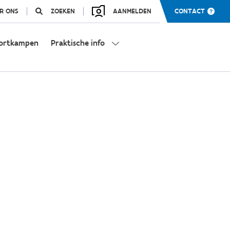
R ONS
ZOEKEN
AANMELDEN
CONTACT
ortkampen
Praktische info