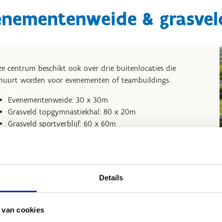
enementenweide & grasvel
e centrum beschikt ook over drie buitenlocaties die
huurt worden voor evenementen of teambuildings.
Evenementenweide: 30 x 30m
Grasveld topgymnastiekhal: 80 x 20m
Grasveld sportverblijf: 60 x 60m
 je interesse om een of meerdere van deze locaties te huren?
zel niet om ons te contacteren voor meer informatie.
Details
 van cookies
Raadpleeg de tarieven