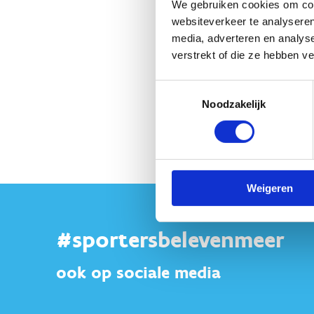
We gebruiken cookies om cont
websiteverkeer te analyseren
media, adverteren en analys
verstrekt of die ze hebben v
Toestemmingsselectie
Noodzakelijk
Weigeren
#sportersbelevenmeer
ook op sociale media