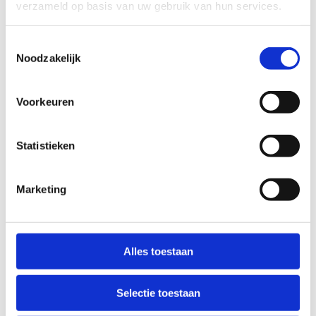
verzameld op basis van uw gebruik van hun services.
Sportvloer
Toestemmingsselectie
Noodzakelijk
Voorkeuren
Statistieken
Marketing
Alles toestaan
Selectie toestaan
Ons wielercentrum beschikt ook over een