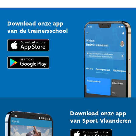
1210 Brussel
G-sport
Vlaamse Trainersschool
Sportclubs
Kennisplatform
Download onze app
Bedrijven
van de trainersschool
Downloads
Trainers en begeleiders
Voor de pers
Scholen
Topsporters
Organisatoren van sportevenementen
Download onze app
van Sport Vlaanderen