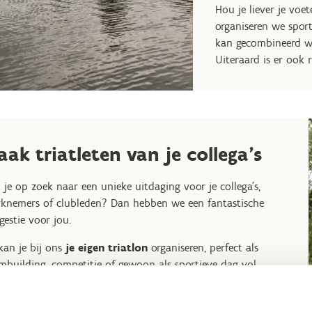
Hou je liever je vo
organiseren we sport
kan gecombineerd wo
Uiteraard is er ook 
aak triatleten van je collega's
 je op zoek naar een unieke uitdaging voor je collega’s,
knemers of clubleden? Dan hebben we een fantastische
gestie voor jou.
kan je bij ons
je eigen triatlon
organiseren, perfect als
mbuilding, competitie of gewoon als sportieve dag vol
zier. Laat iedereen zwemmen, fietsen en hardlopen of laat ze
ms samenstellen waarbij ieder één sport voor zijn rekening