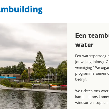
ambuilding
Een teambu
water
Een watersportdag m
jouw jeugdploeg? Of
vereniging? We organ
programma samen op
bedrijf.
We richten ons voor
kan je bij ons komen
windsurfen, suppen