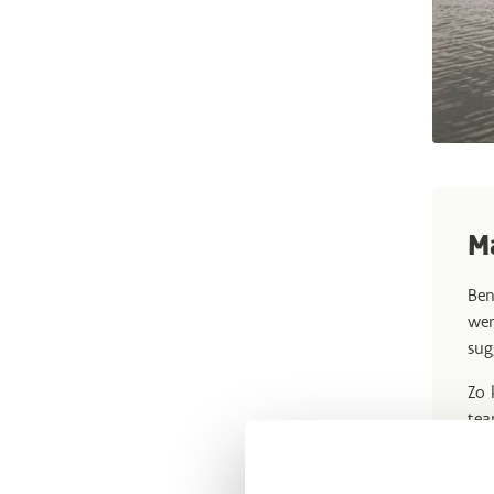
M
Ben
wer
sug
Zo 
tea
ple
tea