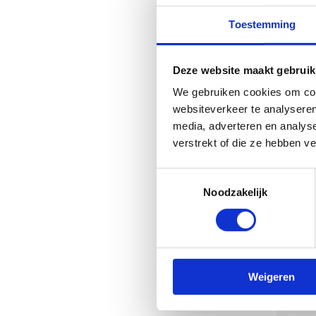
nee
gen
Toestemming
Ons
tea
Deze website maakt gebruik
her
We gebruiken cookies om cont
gez
websiteverkeer te analyseren
media, adverteren en analys
verstrekt of die ze hebben v
Toestemmingsselectie
Noodzakelijk
Weigeren