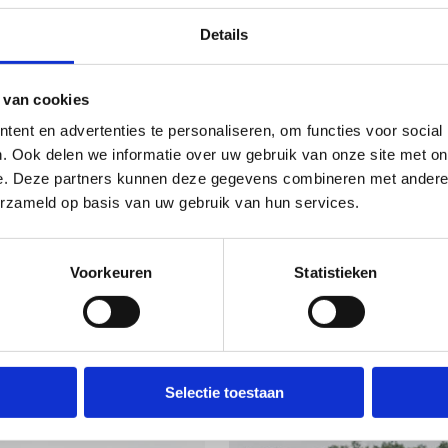
mt. In onze prachtige groene omgeving is het sowieso
ieten geblazen tijdens het sporten.
Details
 centrum biedt alle faciliteiten en expertise om van jouw
mbuilding een succes te maken. We creëren unieke
 van cookies
inneringen, zorgen voor een ijzersterke teamspirit en een
ent en advertenties te personaliseren, om functies voor social
onde dosis adrenaline.
. Ook delen we informatie over uw gebruik van onze site met on
e. Deze partners kunnen deze gegevens combineren met andere i
erzameld op basis van uw gebruik van hun services.
Voorkeuren
Statistieken
Contacteer ons
Selectie toestaan