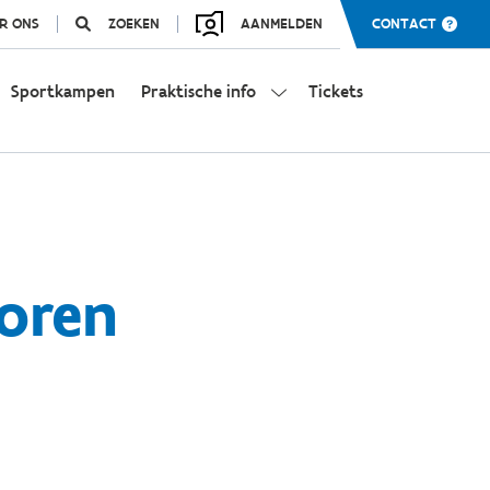
R ONS
ZOEKEN
AANMELDEN
CONTACT
Sportkampen
Praktische info
Tickets
toren