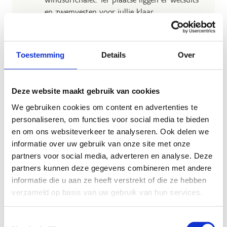
en zwemvesten voor jullie klaar.
Wat brengen jullie mee?
Waterschoenen of schoenen die nat
mogen worden
Toestemming
Details
Over
Zwemkleding voor onder de wetsuit
Handdoek
Vul ons invulformulier in om je
Deze website maakt gebruik van cookies
verjaardagsfeestje te boeken.
We gebruiken cookies om content en advertenties te
Druk onze
leuke uitnodiging voor jouw
personaliseren, om functies voor social media te bieden
feestvierders
af.
en om ons websiteverkeer te analyseren. Ook delen we
informatie over uw gebruik van onze site met onze
partners voor social media, adverteren en analyse. Deze
partners kunnen deze gegevens combineren met andere
informatie die u aan ze heeft verstrekt of die ze hebben
verzameld op basis van uw gebruik van hun services.
Toestemmingsselectie