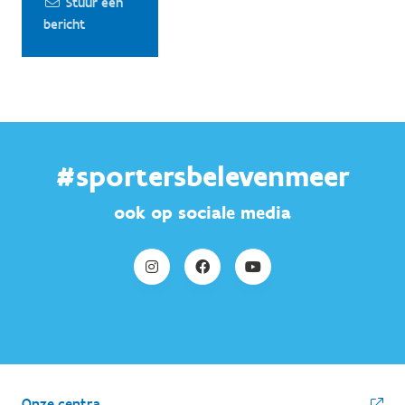
Stuur een
bericht
#sportersbelevenmeer
ook op sociale media
Onze centra