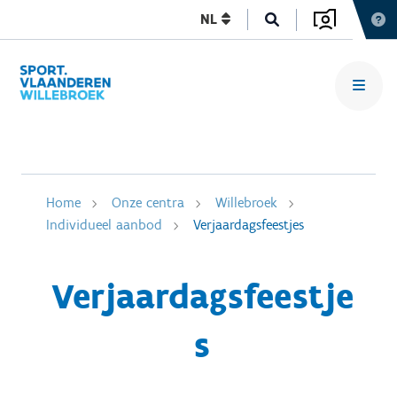
NL
Home
Onze centra
Willebroek
Individueel aanbod
Verjaardagsfeestjes
Verjaardagsfeestje
s