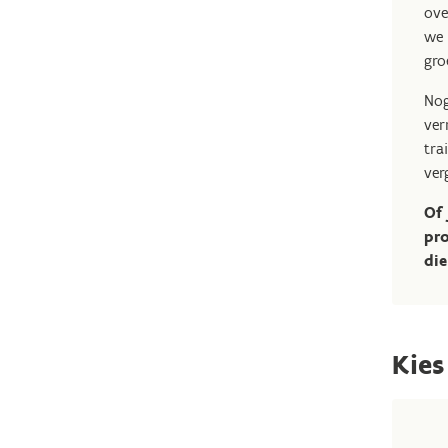
ove
we 
gro
Nog
ver
tra
ver
Of 
pro
die
Kies