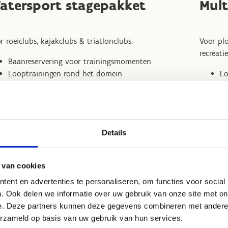
atersport stagepakket
Mult
r roeiclubs, kajakclubs & triatlonclubs.
Voor plo
recreati
Baanreservering voor trainingsmomenten
Looptrainingen rond het domein
Lo
Core/conditietraining rond het water
Co
Vergaderruimte voor tactische meetings
Ve
Gebruik fitness
Ge
Overnachtingen
Ov
Details
Volpension (ontbijt, lunch, vieruurtje en
Vo
avondmaal)
av
Mogelijkheid tot teambuildingsactiviteiten
Mo
 van cookies
Sa
ent en advertenties te personaliseren, om functies voor social
be
. Ook delen we informatie over uw gebruik van onze site met on
he
e. Deze partners kunnen deze gegevens combineren met andere i
sp
erzameld op basis van uw gebruik van hun services.