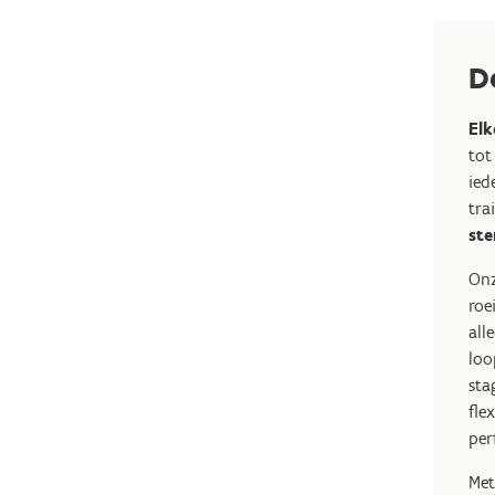
D
Elk
tot
ied
tra
ste
Onz
roe
all
loo
sta
fle
per
Met