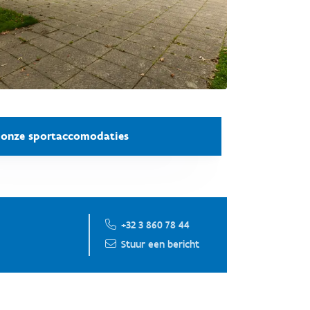
onze sportaccomodaties
+32 3 860 78 44
Stuur een bericht