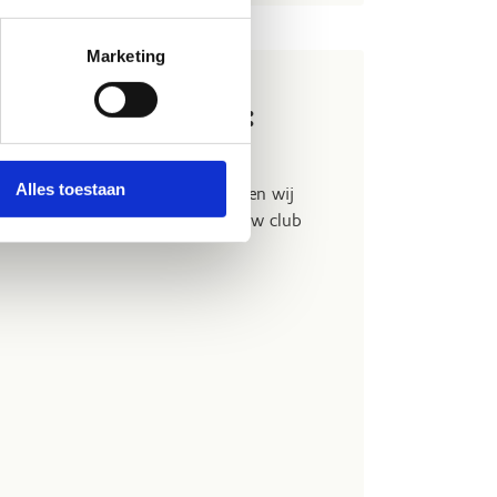
Marketing
gepakket op maat:
Alles toestaan
g andere noden? Contacteer ons en wij
een stagepakket op maat van jouw club