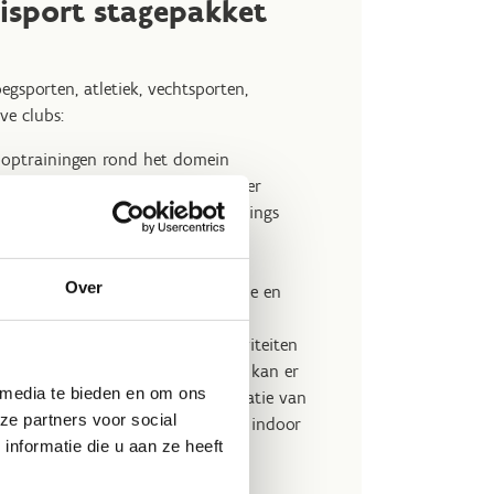
isport stagepakket
egsporten, atletiek, vechtsporten,
eve clubs:
optrainingen rond het domein
re/conditietraining rond het water
rgaderruimte voor tactische meetings
bruik fitness
ernachtingen
Over
lpension (ontbijt, lunch, vieruurtje en
ondmaal)
gelijkheid tot teambuildingsactiviteiten
men met de gemeente Willebroek kan er
 media te bieden en om ons
keken worden om sportaccomodatie van
ze partners voor social
n te huren (outdoor sportvelden, indoor
nformatie die u aan ze heeft
orthal)