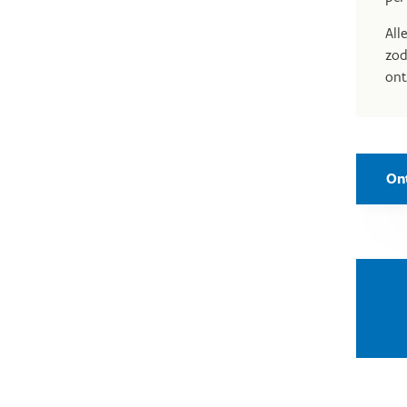
All
zod
ont
On