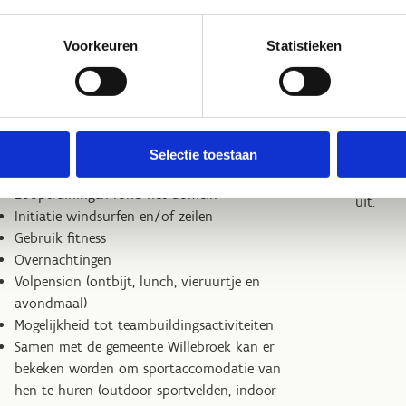
Voorkeuren
Statistieken
eugdclub stagepakket
Sta
Selectie toestaan
r alle sportclubs met een jeugdafdeling:
Toch no
werken 
Looptrainingen rond het domein
uit.
Initiatie windsurfen en/of zeilen
Gebruik fitness
Overnachtingen
Volpension (ontbijt, lunch, vieruurtje en
avondmaal)
Mogelijkheid tot teambuildingsactiviteiten
Samen met de gemeente Willebroek kan er
bekeken worden om sportaccomodatie van
hen te huren (outdoor sportvelden, indoor