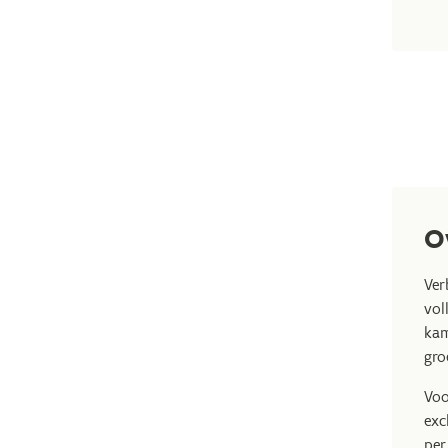
O
Ver
vol
kam
gro
Voo
exc
per