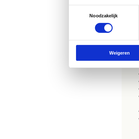
Toestemmingsselectie
Noodzakelijk
J
Weigeren
Voo