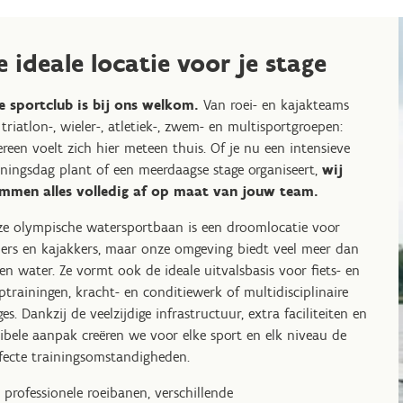
e ideale locatie voor je stage
e sportclub is bij ons welkom.
Van roei- en kajakteams
 triatlon-, wieler-, atletiek-, zwem- en multisportgroepen:
ereen voelt zich hier meteen thuis. Of je nu een intensieve
iningsdag plant of een meerdaagse stage organiseert,
wij
mmen alles volledig af op maat van jouw team.
e olympische watersportbaan is een droomlocatie voor
iers en kajakkers, maar onze omgeving biedt veel meer dan
een water. Ze vormt ook de ideale uitvalsbasis voor fiets- en
ptrainingen, kracht- en conditiewerk of multidisciplinaire
ges. Dankzij de veelzijdige infrastructuur, extra faciliteiten en
xibele aanpak creëren we voor elke sport en elk niveau de
fecte trainingsomstandigheden.
 professionele roeibanen, verschillende