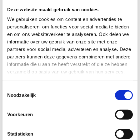
€ 11,50/persoon/uur
Deze website maakt gebruik van cookies
KAJAK/KANO
We gebruiken cookies om content en advertenties te
personaliseren, om functies voor social media te bieden
€ 11,50/persoon/uur
en om ons websiteverkeer te analyseren. Ook delen we
informatie over uw gebruik van onze site met onze
WINDSURFEN
partners voor social media, adverteren en analyse. Deze
€ 11,50/persoon/uur
partners kunnen deze gegevens combineren met andere
informatie die u aan ze heeft verstrekt of die ze hebben
ZEILEN
verzameld op basis van uw gebruik van hun services.
€ 11,50/persoon/uur
Toestemmingsselectie
SUP
Noodzakelijk
€ 11,50/persoon/uur
Voorkeuren
MOUNTAINBIKE
€ 11,50/persoon/uur
Statistieken