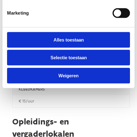
Gebruik accommodatie
Marketing
GEBRUIK CENTRUM VERBLIJVERS
€ 5/dag
Alles toestaan
GEBRUIK CENTRUM NIET-VERBLIJVERS
€ 10/dag
Selectie toestaan
HUUR GYM
Weigeren
€ 20/uur
KLEEDKAMERS
€ 15/uur
Opleidings- en
vergaderlokalen