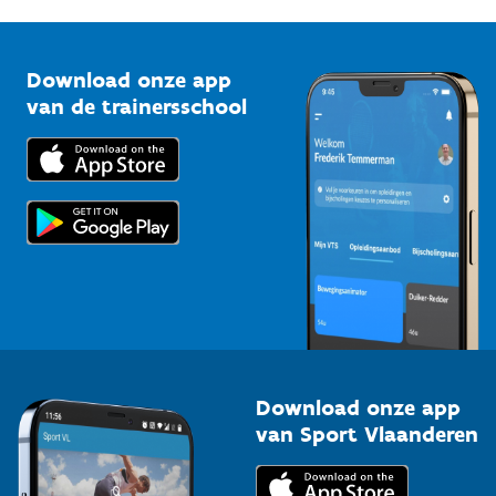
G-sport
Vlaamse Trainersschool
Sportclubs
Kennisplatform
Download onze app
Bedrijven
van de trainersschool
Downloads
Trainers en begeleiders
Voor de pers
Scholen
Topsporters
Organisatoren van sportevenementen
Download onze app
van Sport Vlaanderen