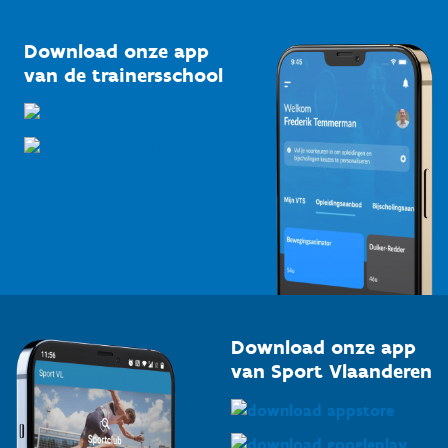
Vlaamse Trainersschool
Sportclubs
Kennisplatform
Download onze app
Bedrijven
van de trainersschool
Downloads
Trainers en begeleiders
Voor de pers
Scholen
Topsporters
Organisatoren van sportevenementen
Download onze app
van Sport Vlaanderen