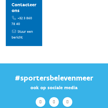
Contacteer
ons
+32 3 860
78 40
Stuur een
bericht
#sportersbelevenmeer
ook op sociale media