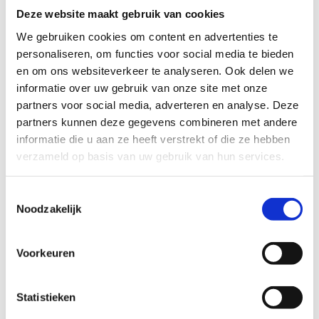
Deze website maakt gebruik van cookies
Koop je ticket(s)
We gebruiken cookies om content en advertenties te
personaliseren, om functies voor social media te bieden
en om ons websiteverkeer te analyseren. Ook delen we
informatie over uw gebruik van onze site met onze
partners voor social media, adverteren en analyse. Deze
Je verjaardag vieren aan het
partners kunnen deze gegevens combineren met andere
water?
informatie die u aan ze heeft verstrekt of die ze hebben
verzameld op basis van uw gebruik van hun services.
Toevallig jarig in het voorjaar? Dan kan je deze
formule ook boeken als verjaardagsfeest. Jij nodigt
Toestemmingsselectie
je vrienden uit, wij doen de rest en zorgen voor een
Noodzakelijk
uniek feestje in en rond het water.
Ontdek onze verjaardagsfeestjes
Voorkeuren
Statistieken