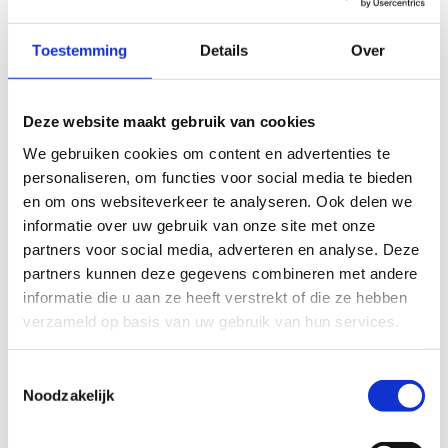
Toestemming
Details
Over
Deze website maakt gebruik van cookies
We gebruiken cookies om content en advertenties te
personaliseren, om functies voor social media te bieden
Maak kennis met Sport
en om ons websiteverkeer te analyseren. Ook delen we
informatie over uw gebruik van onze site met onze
Vlaanderen Willebroek
partners voor social media, adverteren en analyse. Deze
partners kunnen deze gegevens combineren met andere
Het platform dat we gebruiken om deze video af te
informatie die u aan ze heeft verstrekt of die ze hebben
spelen maakt gebruik van marketing cookies. Klik in
verzameld op basis van uw gebruik van hun services.
onderstaande knop op 'Alles toestaan' of zet de
'Marketing cookies' aan en klik op 'Selectie toestaan'.
Toestemmingsselectie
Noodzakelijk
Verander cookie settings