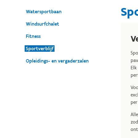
Spo
Watersportbaan
Windsurfchalet
Fitness
V
Sportverblijf
Spo
pav
Opleidings- en vergaderzalen
Elk
per
Voo
exc
per
All
zod
ont