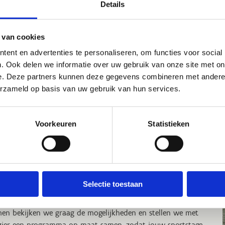
Details
en we zorgen ervoor 
behoeften. Wij staan
maken.
 van cookies
ent en advertenties te personaliseren, om functies voor social
. Ook delen we informatie over uw gebruik van onze site met on
e. Deze partners kunnen deze gegevens combineren met andere i
erzameld op basis van uw gebruik van hun services.
om op sportstage in Willebroek
Voorkeuren
Statistieken
 je met je sportclub, vereniging of federatie een stage met
rnachting of een sportweekend organiseren?
Willebroek vind je alle faciliteiten voor watersport, maar ook
r andere sportdisciplines ben je hier op de juiste plek. Naast
blijven kan je ook trainen in comfortabele accommodaties
Selectie toestaan
de omgeving.
en bekijken we graag de mogelijkheden en stellen we met
zier een programma op maat samen, zodat jouw sportstage