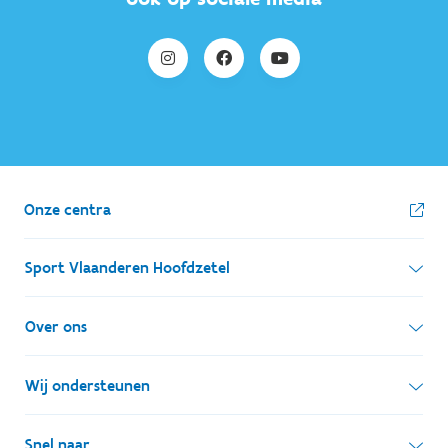
Onze centra
Sport Vlaanderen Hoofdzetel
Simon Bolivarlaan 17
Over ons
1000 Brussel
Wie zijn we, wat doen we
Wij ondersteunen
Ondernemingsnummer: BE 0248.142.826
Onze centra
Postadres
Lokale besturen
Snel naar