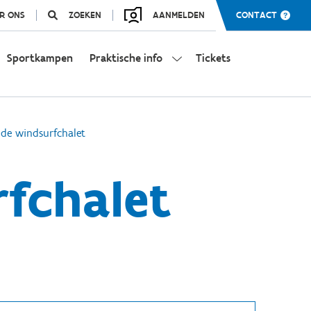
R ONS
ZOEKEN
AANMELDEN
CONTACT
Sportkampen
Praktische info
Tickets
 de windsurfchalet
rfchalet