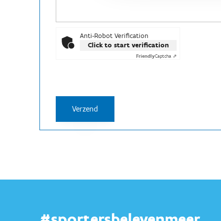
Anti-Robot Verification
Click to start verification
Friendly
Captcha ⇗
#sportersbelevenmeer