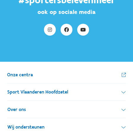
#sportersbelevenmeer
ook op sociale media
Onze centra
Sport Vlaanderen Hoofdzetel
Simon Bolivarlaan 17
Over ons
1000 Brussel
Wie zijn we, wat doen we
Wij ondersteunen
Ondernemingsnummer: BE 0248.142.826