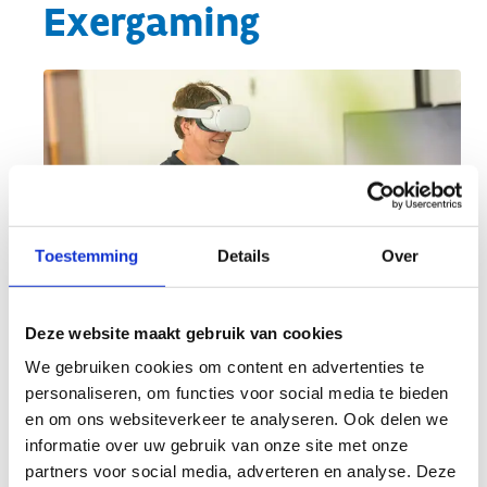
Exergaming
Toestemming
Details
Over
Deze website maakt gebruik van cookies
We gebruiken cookies om content en advertenties te
Exergaming? Wat is dat?
personaliseren, om functies voor social media te bieden
en om ons websiteverkeer te analyseren. Ook delen we
Exergaming is een samentrekking van exercise en
informatie over uw gebruik van onze site met onze
gaming. Het combineert dus gaming en
partners voor social media, adverteren en analyse. Deze