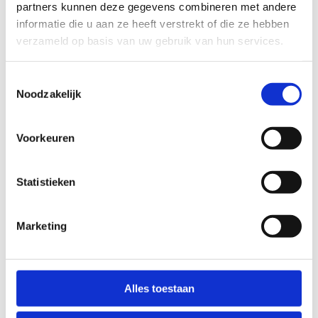
lichamelijke activiteit. In tegenstelling tot
partners kunnen deze gegevens combineren met andere
'normaal' gamen gebruik je bij exergaming geen
informatie die u aan ze heeft verstrekt of die ze hebben
toestel maar je lichaam als controller!
verzameld op basis van uw gebruik van hun services.
De exergaming is niet afzonderlijk te reserveren.
Toestemmingsselectie
Enkel voor verjaardagsfeestjes, schoolsportdagen
Noodzakelijk
of andere organisaties.
Voorkeuren
Statistieken
Marketing
Alles toestaan