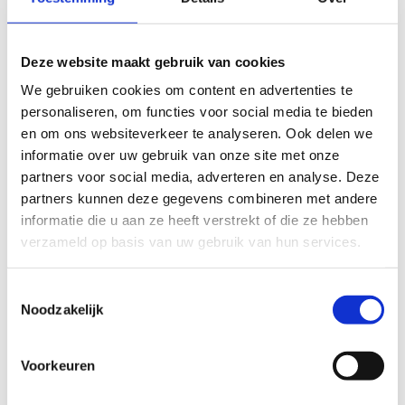
zaalvoetbal, volleybal, badminton, korfbal, maar
ook wieltjessporten zoals rolstoelbasketbal of
inlinehockey kunnen, door de aangepaste
Deze website maakt gebruik van cookies
ondergrond, perfect in onze sportzaal.
We gebruiken cookies om content en advertenties te
De sporthal kan ook omgebouwd worden tot
personaliseren, om functies voor social media te bieden
gymnastiekhal. Alledrie onze units zijn voorzien
en om ons websiteverkeer te analyseren. Ook delen we
van longes met draaiwartels voor rechtstreekse
informatie over uw gebruik van onze site met onze
hulp tijdens acrobatische oefeningen.
partners voor social media, adverteren en analyse. Deze
partners kunnen deze gegevens combineren met andere
Daarnaast hebben we ook onze omnisportzaal.
informatie die u aan ze heeft verstrekt of die ze hebben
Die is voorzien van extra G-sportlijnen, een
verzameld op basis van uw gebruik van hun services.
auditief scorebord en speciale akoestiek voor
slechthorenden en personen met ASS.
Toestemmingsselectie
Noodzakelijk
Voorkeuren