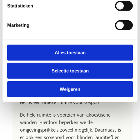
Statistieken
Marketing
Alles toestaan
Selectie toestaan
Specifieke omnisportzaal
De omnisportzaal (L20m x B15m x H4m) heeft
Weigeren
een zwevende parketvloer met vloerverwarming.
Het is een unieke ruimte voor G-sport.
De hele ruimte is voorzien van akoestische
wanden. Hierdoor beperken we de
omgevingsprikkels zoveel mogelijk. Daarnaast is
er ook een scorebord voor blinden (auditief) en