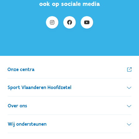
ook op sociale media
Onze centra
Sport Vlaanderen Hoofdzetel
Simon Bolivarlaan 17
Over ons
1000 Brussel
Wie zijn we, wat doen we
Wij ondersteunen
Ondernemingsnummer: BE 0248.142.826
Onze centra
Postadres