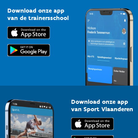
Sportclubs
Kennisplatform
Download onze app
Bedrijven
van de trainersschool
Downloads
Trainers en begeleiders
Voor de pers
Scholen
Topsporters
Organisatoren van sportevenementen
Download onze app
van Sport Vlaanderen