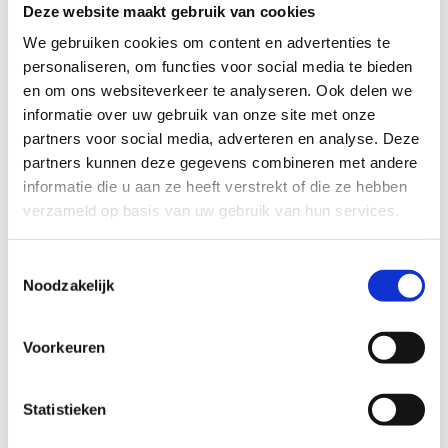
biedt uitdagende obstakels dicht bij de grond,
Deze website maakt gebruik van cookies
ontworpen om samenwerking, communicatie en
We gebruiken cookies om content en advertenties te
zelfvertrouwen te stimuleren. Een toffe en
personaliseren, om functies voor social media te bieden
uitdagende activiteit voor alle
en om ons websiteverkeer te analyseren. Ook delen we
vaardigheidsniveaus.
informatie over uw gebruik van onze site met onze
partners voor social media, adverteren en analyse. Deze
Het laagteparcours is gratis en ten allen tijde
partners kunnen deze gegevens combineren met andere
(binnen onze openingsuren) toegankelijk.
informatie die u aan ze heeft verstrekt of die ze hebben
verzameld op basis van uw gebruik van hun services.
Toestemmingsselectie
Noodzakelijk
Voorkeuren
Statistieken