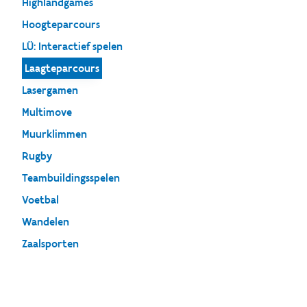
Highlandgames
Hoogteparcours
LÜ: Interactief spelen
Laagteparcours
Lasergamen
Multimove
Muurklimmen
Rugby
Teambuildingsspelen
Voetbal
Wandelen
Zaalsporten