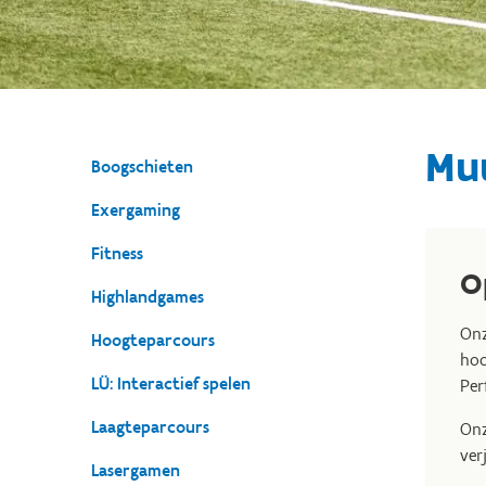
Mu
Boogschieten
Exergaming
Fitness
O
Highlandgames
Onz
Hoogteparcours
hoo
LÜ: Interactief spelen
Per
Laagteparcours
Onz
ver
Lasergamen