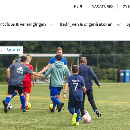
NL
VACATURES
OVE
rtclubs & verenigingen
Bedrijven & organisatoren
S
Sporten