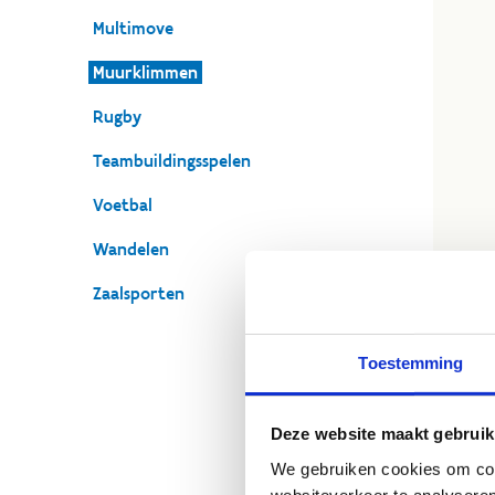
Multimove
Muurklimmen
Rugby
Teambuildingsspelen
Voetbal
Wandelen
Zaalsporten
Toestemming
O
Deze website maakt gebruik
We gebruiken cookies om cont
We 
websiteverkeer te analyseren