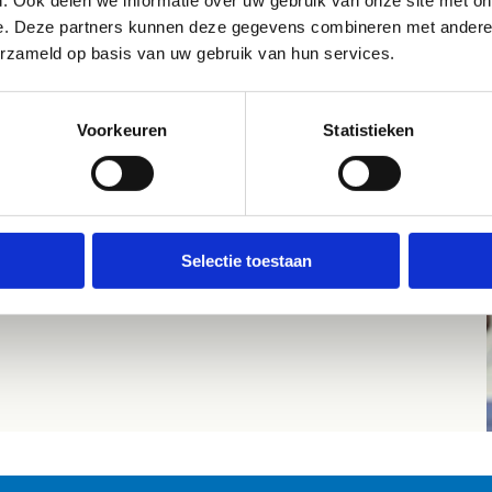
maken. Onze sportaccommodaties zijn van topniveau. Na
e. Deze partners kunnen deze gegevens combineren met andere i
 sporten & spelen kan je terecht in Eetkaffee Torenbos. We
erzameld op basis van uw gebruik van hun services.
ken graag samen met jou naar de verschillende
rtmogelijkheden binnen ons centrum en stellen met plezier
 op maat gemaakt programma voor je samen.
Voorkeuren
Statistieken
 sportstage in Brasschaat
Selectie toestaan