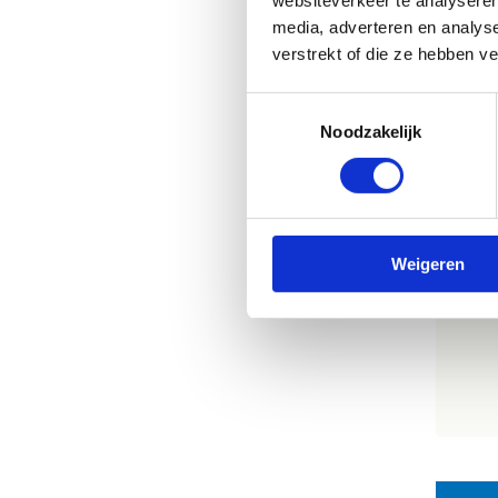
te 
media, adverteren en analys
het
verstrekt of die ze hebben v
kij
spo
Toestemmingsselectie
een
Noodzakelijk
Op
Weigeren