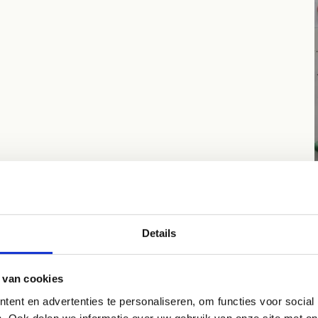
Details
p sportstage in Brasschaat?
 van cookies
ent en advertenties te personaliseren, om functies voor social
doen er steeds alles aan om van jouw sportstage een succes
. Ook delen we informatie over uw gebruik van onze site met on