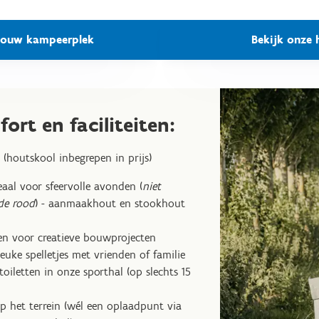
 jouw kampeerplek
Bekijk onze 
fort en faciliteiten:
 (houtskool inbegrepen in prijs)
aal voor sfeervolle avonden (
niet
de rood
) - aanmaakhout en stookhout
en voor creatieve bouwprojecten
euke spelletjes met vrienden of familie
oiletten in onze sporthal (op slechts 15
op het terrein (wél een oplaadpunt via