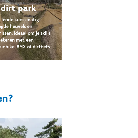
 dirt park
illende kunstmatig
egde heuvels en
issen, ideaal om je skills
beteren met een
nbike, BMX of dirtfiets.
en?