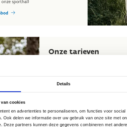
 onze sporthal)
nbod
Onze tarieven
Volwassenen
€15,0
Kinderen < 12 jaar
€8,00
Details
*Inclusief gratis douches en toiletten,
met houtskool en stookhout, sjorpalen
petanqueset en oplaadpunt in sporthal.
 van cookies
ent en advertenties te personaliseren, om functies voor social
Extra opties op aanvraag:
. Ook delen we informatie over uw gebruik van onze site met on
Ontbijt (omstreeks 8.00 uur)
e. Deze partners kunnen deze gegevens combineren met andere i