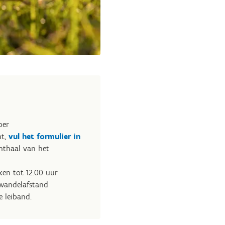
ber
ht,
vul het formulier in
nthaal van het
ken tot 12.00 uur
 wandelafstand
e leiband.