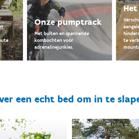
Het
Onze pumptrack
Versch
et
aangel
Met bulten en spannende
hindern
oute
kombochten voor
te ver
adrenalinejunkies.
mountai
ever een echt bed om in te slap