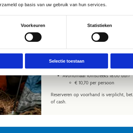
van maandag tot vrijdag
erzameld op basis van uw gebruik van hun services.
€7,20 per persoon
Voorkeuren
Statistieken
Ontbijtbuffet (omstreeks 8.00 uur)
enkel op zaterdag en zonda
€10,20 per persoon
Middagmaal (omstreeks 12.00 uur)
Selectie toestaan
€ 14,30 per persoon
Avondmaal (omstreeks 18.00 uur)
€ 10,70 per persoon
Reserveren op voorhand is verplicht, be
of cash.