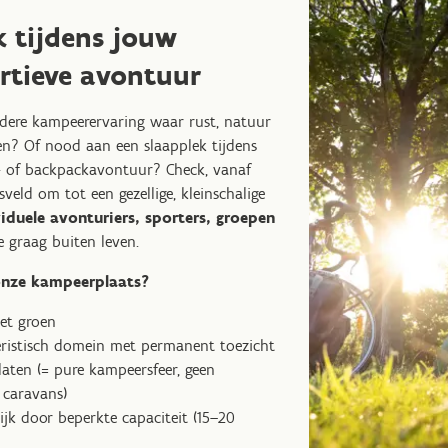
k tijdens jouw
rtieve avontuur
dere kampeerervaring waar rust, natuur
? Of nood aan een slaapplek tijdens
- of backpackavontuur? Check, vanaf
veld om tot een gezellige, kleinschalige
iduele avonturiers, sporters, groepen
 graag buiten leven.
nze kampeerplaats?
het groen
eristisch domein met permanent toezicht
laten (= pure kampeersfeer, geen
caravans)
ijk door beperkte capaciteit (15–20