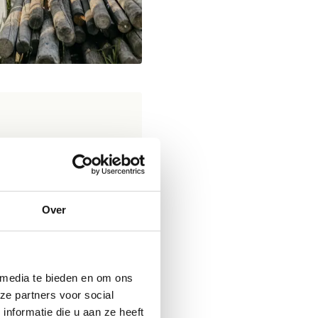
0 per nacht*
 per nacht*
Over
 BBQ- en kampvuurzone
 met touwen,
 media te bieden en om ons
ze partners voor social
nformatie die u aan ze heeft