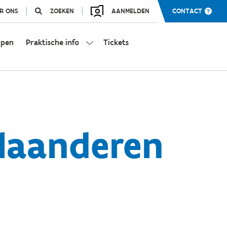
R ONS
ZOEKEN
AANMELDEN
CONTACT
mpen
Praktische info
Tickets
Vlaanderen