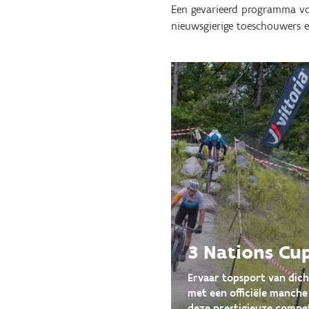
Een gevarieerd programma voor
nieuwsgierige toeschouwers e
3 Nations Cu
Ervaar topsport van dich
met een officiële manche
deze prestigieuze compet