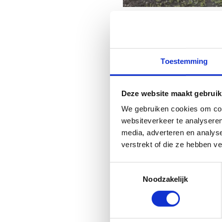
Toestemming
Deze website maakt gebruik
We gebruiken cookies om cont
websiteverkeer te analyseren
media, adverteren en analys
MTB-beurs
verstrekt of die ze hebben v
Ontdek de nieuwste tren
Toestemmingsselectie
MTB-kleding, fietsen en
Noodzakelijk
accessoires bij tal van
topmerken.