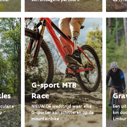
G-sport MTB
tles
Race
Grav
culaire
NIEUW Dé wedstrijd waar elke
Een uit
p
G-sporter kan schitteren op de
km doo
mountainbike
Limbur