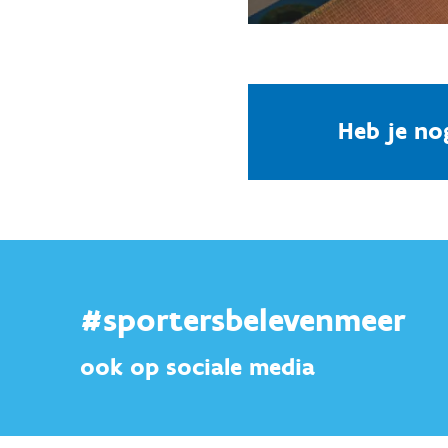
Heb je no
#sportersbelevenmeer
ook op sociale media