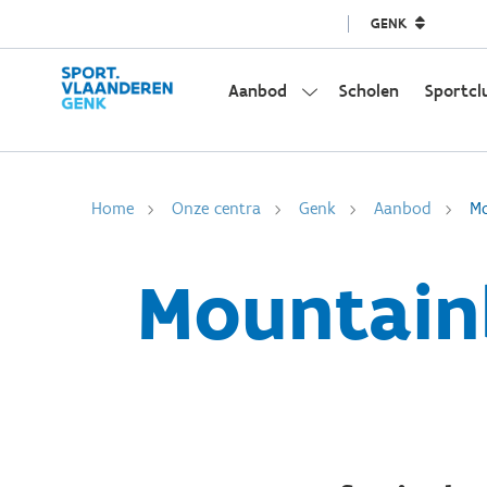
GENK
Aanbod
Scholen
Sportcl
Home
Onze centra
Genk
Aanbod
Mo
Mountainb