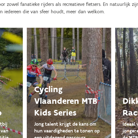
 zowel fanatieke rijders als recreatieve fietsers. En natuurlijk zi
n iedereen die van sfeer houdt, meer dan welkom.
Cycling
Vlaanderen MTB
Dik
p
Kids Series
Rac
tbij
Jong talent krijgt de kans om
Ideaal
 van
hun vaardigheden te tonen op
jonger
itie.
een uitdagend parcours.
de MTB