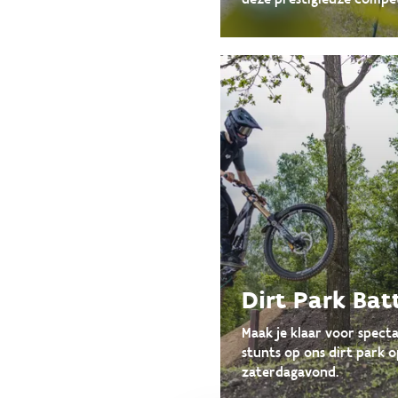
Dirt Park Bat
Maak je klaar voor specta
stunts op ons dirt park o
zaterdagavond.