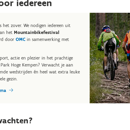
voor iedereen
is het zover. We nodigen iedereen uit
van het
Mountainbikefestival
erd door
OMC
in samenwerking met
ort, actie en plezier in het prachtige
l Park Hoge Kempen? Verwacht je aan
ende wedstrijden én heel wat extra leuke
le gezin.
ema
wachten?