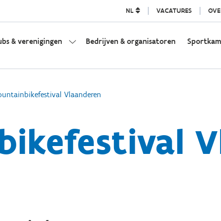
NL
VACATURES
OVE
ubs & verenigingen
Bedrijven & organisatoren
Sportka
untainbikefestival Vlaanderen
ikefestival 