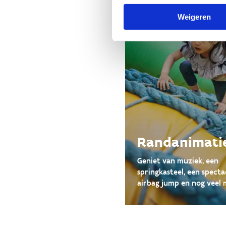
Weigeren
Randanimati
Geniet van muziek, een
springkasteel, een specta
airbag jump en nog veel 