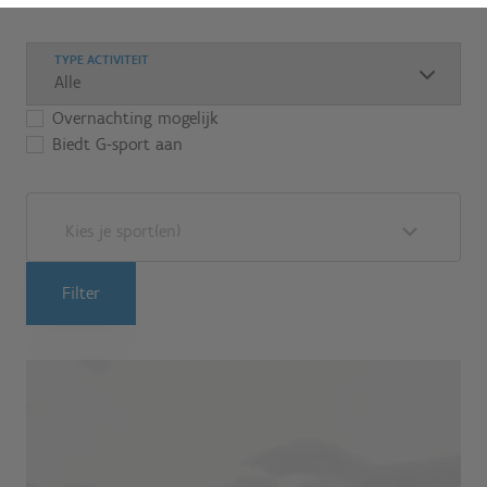
TYPE ACTIVITEIT
Overnachting mogelijk
Biedt G-sport aan
Kies je sport(en)
Filter