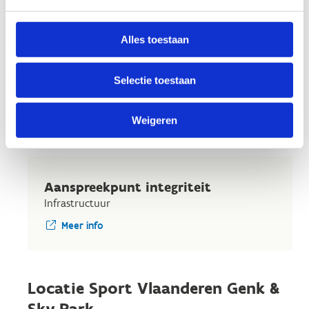
Alles toestaan
Jolien Somers
Marketing & communicatie
Selectie toestaan
+32 4 97 05 71 82
Stuur een bericht
Weigeren
Aanspreekpunt integriteit
Infrastructuur
Meer info
Locatie Sport Vlaanderen Genk &
Sky Park