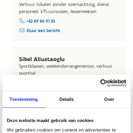
Verhuur lokalen zonder overnachting, dienst
personeel, VTS-cursussen, lessenreeksen
+32 89 86 91 33
Stuur een bericht
Sibel Aliustaoglu
Sportklassen, weekendarrangementen, verhuur
sporthal
+32 89 86 91 37
Stuur een bericht
Toestemming
Details
Over
Gilles Lamberigts
Deze website maakt gebruik van cookies
Sporttechnisch coördinator
We gebruiken cookies om content en advertenties te