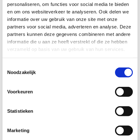
personaliseren, om functies voor social media te bieden
+32 89 86 91 45
en om ons websiteverkeer te analyseren. Ook delen we
Stuur een bericht
informatie over uw gebruik van onze site met onze
partners voor social media, adverteren en analyse. Deze
partners kunnen deze gegevens combineren met andere
informatie die u aan ze heeft verstrekt of die ze hebben
Brecht Pauli
verzameld op basis van uw gebruik van hun services.
Sportkampen, sportweekends en stages
+32 89 86 91 43
Toestemmingsselectie
Stuur een bericht
Noodzakelijk
Voorkeuren
Heidi Boonen
Aankoopverantwoordelijke
Statistieken
+32 4 90 49 07 00
Stuur een bericht
Marketing