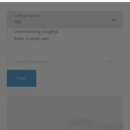
TYPE ACTIVITEIT
Overnachting mogelijk
Biedt G-sport aan
Kies je sport(en)
Filter