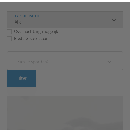
TYPE ACTIVITEIT
Overnachting mogelijk
Biedt G-sport aan
Kies je sport(en)
Filter