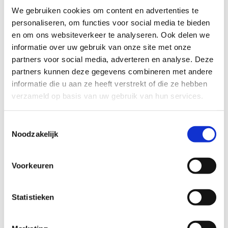
ideale uitvalsbasis voor een actieve dag in de
We gebruiken cookies om content en advertenties te
natuur.
personaliseren, om functies voor social media te bieden
En het mooiste? Na al die inspanning kun je
en om ons websiteverkeer te analyseren. Ook delen we
heerlijk ontspannen bij onze buren van
Manege
informatie over uw gebruik van onze site met onze
Taverne Kattevenia
. Laat je verwennen met een
partners voor social media, adverteren en analyse. Deze
verfrissend drankje, een smakelijke hap of geniet
partners kunnen deze gegevens combineren met andere
gewoon van een rustig moment terwijl je
informatie die u aan ze heeft verstrekt of die ze hebben
nageniet van je dag vol plezier.
verzameld op basis van uw gebruik van hun services.
Meer informatie over Manege Taverne
Toestemmingsselectie
Kattevenia
Noodzakelijk
Bekijk de openingsuren
Voorkeuren
Statistieken
Manege Taverne Kattevenia
+32 89 35 49 66