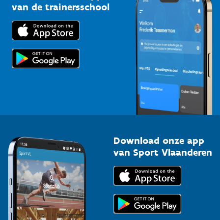
Bedrijven
van de trainersschool
Downloads
Trainers en begeleiders
Voor de pers
Scholen
Topsporters
Organisatoren van sportevenementen
Download onze app
van Sport Vlaanderen