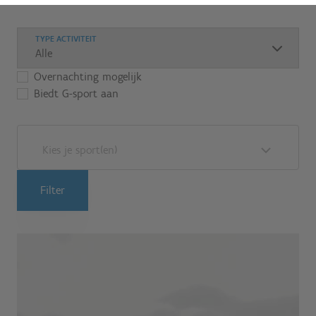
TYPE ACTIVITEIT
Overnachting mogelijk
Biedt G-sport aan
Kies je sport(en)
Filter