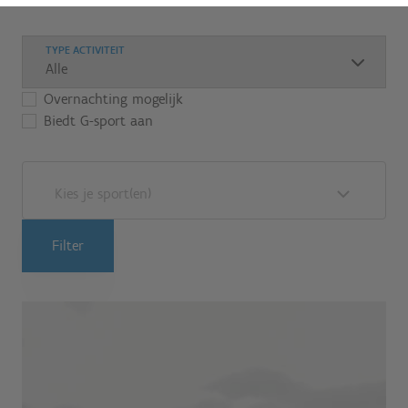
TYPE ACTIVITEIT
Overnachting mogelijk
Biedt G-sport aan
Kies je sport(en)
Filter