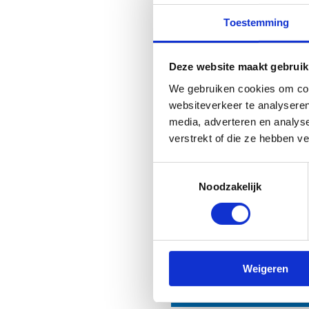
Toestemming
Deze website maakt gebruik
We gebruiken cookies om cont
websiteverkeer te analyseren
media, adverteren en analys
verstrekt of die ze hebben v
Toestemmingsselectie
Noodzakelijk
Heb je no
Weigeren
Sport Vlaandere