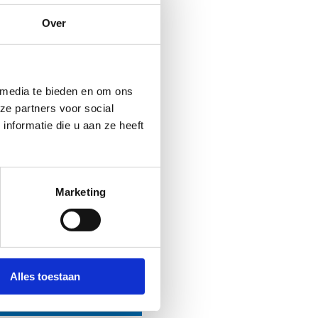
Over
slepen
 media te bieden en om ons
ze partners voor social
nformatie die u aan ze heeft
medewerkers helpen je
inoliën
Marketing
011 30 08 00
Alles toestaan
Stuur een bericht