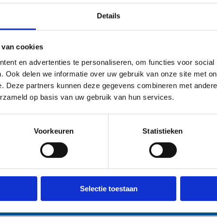
Leuke weetjes
Details
Schaatsen worden met de hand ge
 van cookies
Minstens 3 werkdagen
ent en advertenties te personaliseren, om functies voor social
Slijpen op radius:
. Ook delen we informatie over uw gebruik van onze site met on
Kunstschaatsen: 0,2 mm
e. Deze partners kunnen deze gegevens combineren met andere i
IJshockeyschaatsen: 0,4 mm
erzameld op basis van uw gebruik van hun services.
Andere slijpdiepte gewenst? Onze 
graag
Inclusief: ontbramen, opwetten en 
Voorkeuren
Statistieken
g een vraag? Contacteer ons
Selectie toestaan
n Hasselt