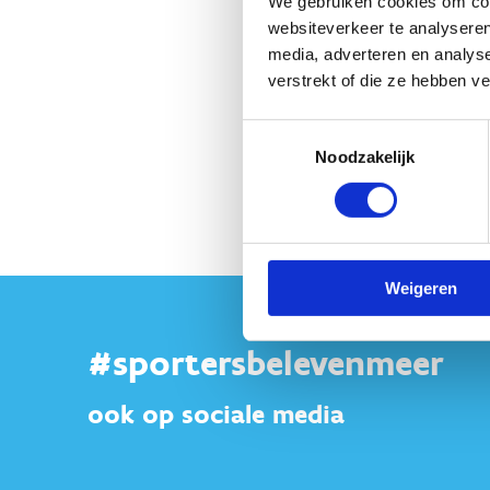
We gebruiken cookies om cont
websiteverkeer te analyseren
media, adverteren en analys
verstrekt of die ze hebben v
Ontdek onze 
Toestemmingsselectie
Noodzakelijk
Ontdek onze spelregels voo
Weigeren
#sportersbelevenmeer
ook op sociale media