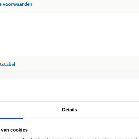
ne voorwaarden
tstabel
Details
erwerking persoonsgegevens
 van cookies
 creatie beeldmateriaal centra Sport Vlaanderen