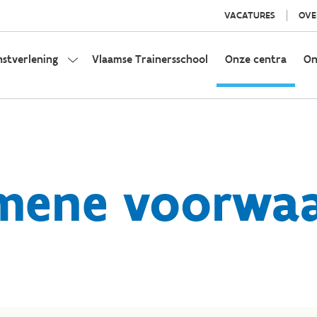
VACATURES
OVE
nstverlening
Vlaamse Trainersschool
Onze centra
On
mene voorwa