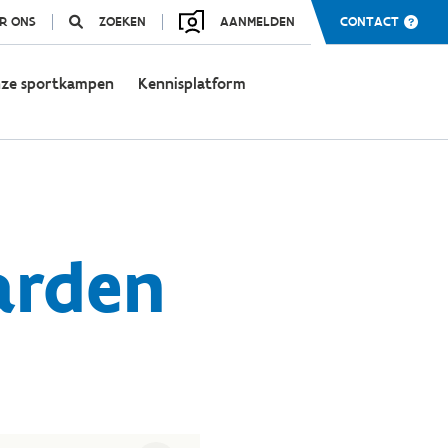
R ONS
ZOEKEN
AANMELDEN
CONTACT
ze sportkampen
Kennisplatform
arden