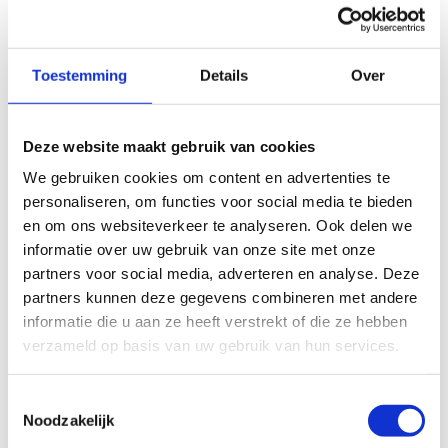
Op zoek naar een nieuwe sportieve uitdaging? Sluit
je dan aan bij jouw sportclub naar keuze
Toestemming
Details
Over
Deze website maakt gebruik van cookies
Heb je nog
We gebruiken cookies om content en advertenties te
een vraag?
personaliseren, om functies voor social media te bieden
Contacteer
en om ons websiteverkeer te analyseren. Ook delen we
ons
informatie over uw gebruik van onze site met onze
Sport
partners voor social media, adverteren en analyse. Deze
Vlaanderen
partners kunnen deze gegevens combineren met andere
Hasselt
informatie die u aan ze heeft verstrekt of die ze hebben
verzameld op basis van uw gebruik van hun services.
011 30 08 00
Stuur een
Toestemmingsselectie
bericht
Noodzakelijk