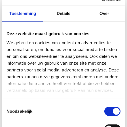
Toestemming
Details
Over
Tim Decat
Technisch onderhoud
Stuur een bericht
Deze website maakt gebruik van cookies
We gebruiken cookies om content en advertenties te
personaliseren, om functies voor social media te bieden
en om ons websiteverkeer te analyseren. Ook delen we
Didier Vanderkrieken
informatie over uw gebruik van onze site met onze
Reservaties en Facturatie
partners voor social media, adverteren en analyse. Deze
+32 11 30 08 09
partners kunnen deze gegevens combineren met andere
Stuur een bericht
informatie die u aan ze heeft verstrekt of die ze hebben
verzameld op basis van uw gebruik van hun services.
Toestemmingsselectie
Nadia Ait Mansour
Noodzakelijk
Verjaardagsfeestjes en personeelsadministratie
+32 11 30 08 06