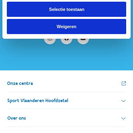
#sportersbelevenmeer
Selectie toestaan
ook op sociale media
Weigeren
Onze centra
Sport Vlaanderen Hoofdzetel
Simon Bolivarlaan 17
Over ons
1000 Brussel
Wie zijn we, wat doen we