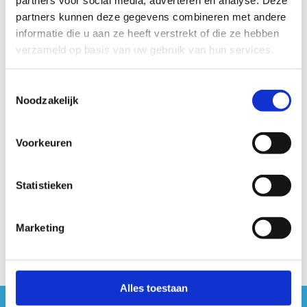
speurtocht en 2 activiteiten naar keuze.
partners kunnen deze gegevens combineren met andere
informatie die u aan ze heeft verstrekt of die ze hebben
verzameld op basis van uw gebruik van hun services.
Toestemmingsselectie
Heb je nog
Noodzakelijk
een vraag?
Contacteer
Voorkeuren
ons
011 30 08 00
Statistieken
Stuur een
bericht
Marketing
Alles toestaan