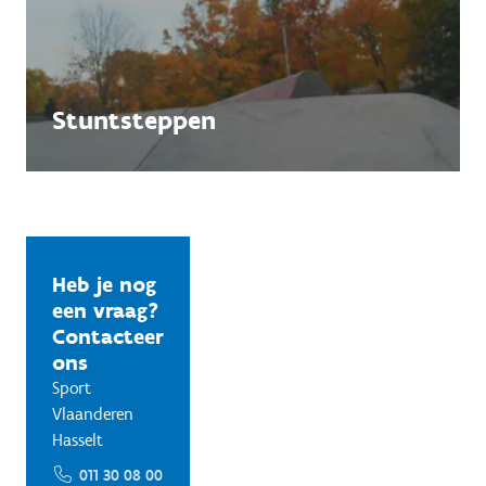
Stuntsteppen
Heb je nog
een vraag?
Contacteer
ons
Sport
Vlaanderen
Hasselt
011 30 08 00