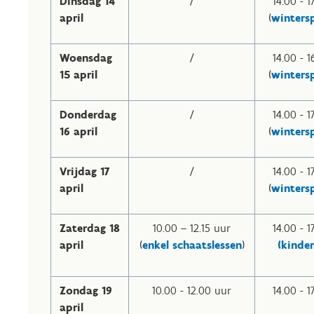
Dinsdag 14
/
14.00 - 1
april
(
winters
Woensdag
/
14.00 - 1
15 april
(
winters
Donderdag
/
14.00 - 1
16 april
(
winters
Vrijdag 17
/
14.00 - 1
april
(
winters
Zaterdag 18
10.00 – 12.15 uur
14.00 - 1
april
(
enkel schaatslessen
)
(kinde
Zondag 19
10.00 - 12.00 uur
14.00 - 1
april