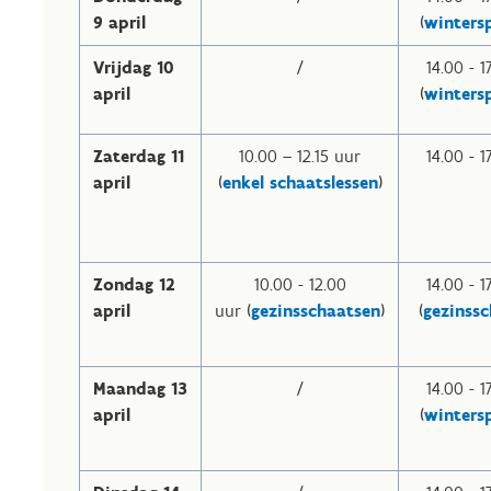
9 april
(
winters
Vrijdag 10
/
14.00 - 1
april
(
winters
Zaterdag 11
10.00 – 12.15 uur
14.00 - 1
april
(
enkel schaatslessen
)
Zondag 12
10.00 - 12.00
14.00 - 1
april
uur (
gezinsschaatsen
)
(
gezinss
Maandag 13
/
14.00 - 1
april
(
winters