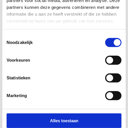
partners voor social media, adverteren en analyse. Deze
MAANDAG
partners kunnen deze gegevens combineren met andere
informatie die u aan ze heeft verstrekt of die ze hebben
09:00 - 12:00, 13:00 - 15:30
verzameld op basis van uw gebruik van hun services.
DINSDAG
Toestemmingsselectie
Noodzakelijk
09:00 - 12:00, 13:00 - 15:30
WOENSDAG
Voorkeuren
09:00 - 12:00
Statistieken
DONDERDAG
09:00 - 12:00, 13:00 - 15:30
Marketing
VRIJDAG
09:00 - 12:00, 13:30 - 15:30
Alles toestaan