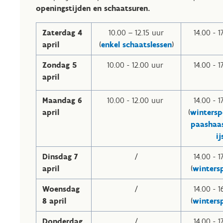
openingstijden en schaatsuren.
Zaterdag 4
10.00 – 12.15 uur
14.00 - 1
april
(
enkel schaatslessen
)
Zondag 5
10.00 - 12.00 uur
14.00 - 1
april
Maandag 6
10.00 - 12.00 uur
14.00 - 1
april
(
wintersp
paashaa
ij
Dinsdag 7
/
14.00 - 1
april
(
winters
Woensdag
/
14.00 - 1
8 april
(
winters
Donderdag
/
14.00 - 1