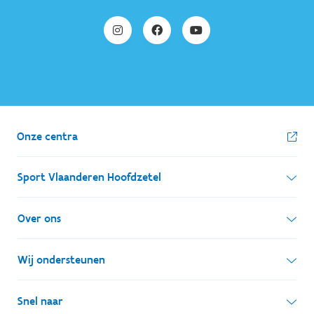
Onze centra
Sport Vlaanderen Hoofdzetel
Simon Bolivarlaan 17
Over ons
1000 Brussel
Wie zijn we, wat doen we
Wij ondersteunen
Ondernemingsnummer: BE 0248.142.826
Onze centra
Postadres
Lokale besturen
Snel naar
Onze sportkampen