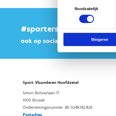
Toestemmingsselectie
Noodzakelijk
#sportersbelevenmeer
ook op sociale media
Weigeren
Sport Vlaanderen Hoofdzetel
Simon Bolivarlaan 17
1000 Brussel
Ondernemingsnummer: BE 0248.142.826
Postadres