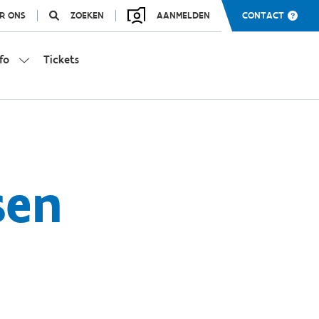
R ONS
ZOEKEN
AANMELDEN
CONTACT
fo
Tickets
sen