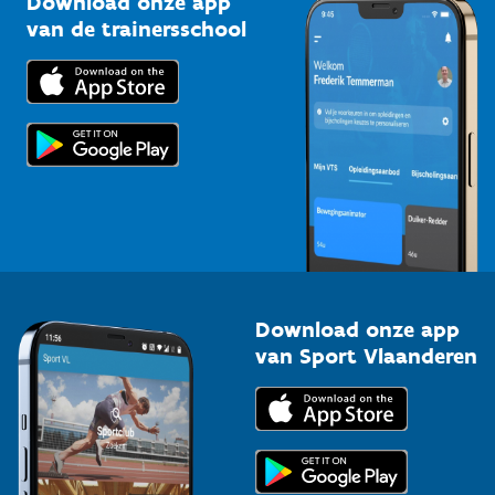
Download onze app
Bedrijven
van de trainersschool
Downloads
Trainers en begeleiders
Voor de pers
Scholen
Topsporters
Organisatoren van sportevenementen
Download onze app
van Sport Vlaanderen