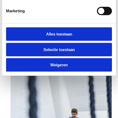
Woensdag van 15.00 tot 16.00 uur. (12-16
jaar)
Marketing
Zaterdag van 15.00 tot 16.00 uur. (iedereen
vanaf 9 jaar, óók volwassenen dus)
Locatie: Sport Vlaanderen Herentals
Alles toestaan
Selectie toestaan
Weigeren