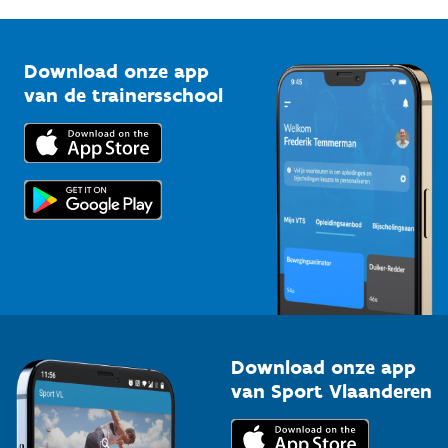
G-sport
Vlaamse Trainersschool
Sportclubs
Kennisplatform
Download onze app
Bedrijven
van de trainersschool
Downloads
Trainers en begeleiders
Voor de pers
Scholen
Topsporters
Organisatoren van sportevenementen
Download onze app
van Sport Vlaanderen