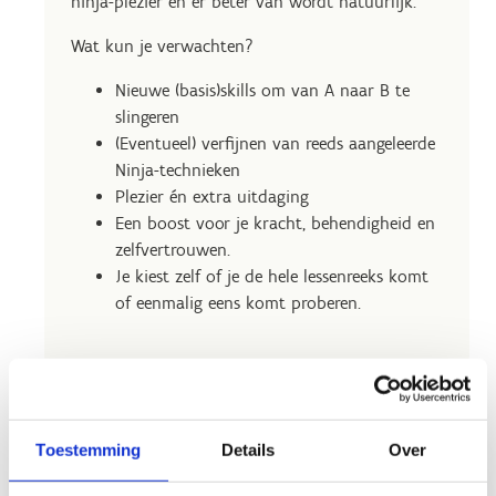
ninja-plezier én er beter van wordt natuurlijk.
Wat kun je verwachten?
Nieuwe (basis)skills om van A naar B te
slingeren
(Eventueel) verfijnen van reeds aangeleerde
Ninja-technieken
Plezier én extra uitdaging
Een boost voor je kracht, behendigheid en
zelfvertrouwen.
Je kiest zelf of je de hele lessenreeks komt
of eenmalig eens komt proberen.
Schrijf je in
Schrijf je in
Toestemming
Details
Over
voor de
voor een
lessenreeks
eenmalige