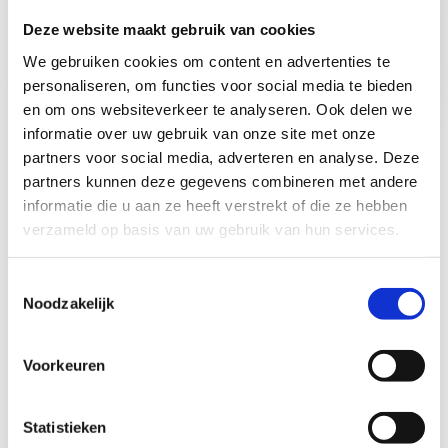
Obstacle Run &
Obstacle Run &
Deze website maakt gebruik van cookies
Ninjatraining
Ninjatraining
We gebruiken cookies om content en advertenties te
(enkel zaterdag)
personaliseren, om functies voor social media te bieden
en om ons websiteverkeer te analyseren. Ook delen we
informatie over uw gebruik van onze site met onze
partners voor social media, adverteren en analyse. Deze
De practicals
partners kunnen deze gegevens combineren met andere
informatie die u aan ze heeft verstrekt of die ze hebben
De Obstacle Run & Ninja trainingen zijn er voor
verzameld op basis van uw gebruik van hun services.
alle Ninja's vanaf 9 jaar
. De trainingen zijn er
voor iedereen. Geen excuses meer om 't niet te
Toestemmingsselectie
proberen dus!
Noodzakelijk
De lessen/trainingen gaan
vanaf 22 april 2026
tot aan de zomervakantie
(27 juni 2026)
Voorkeuren
wekelijks door op:
Woensdag van 14.00 tot 15.00 uur. (9-12
Statistieken
jaar)